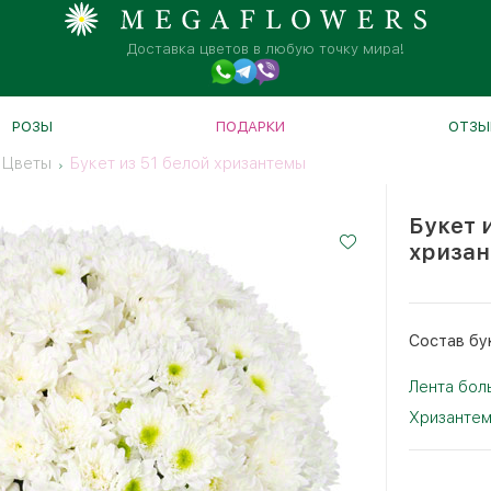
Доставка цветов в любую точку мира!
РОЗЫ
ПОДАРКИ
ОТЗЫ
Цветы
Букет из 51 белой хризантемы
Букет 
хриза
Cостав бу
Лента бол
Хризантем