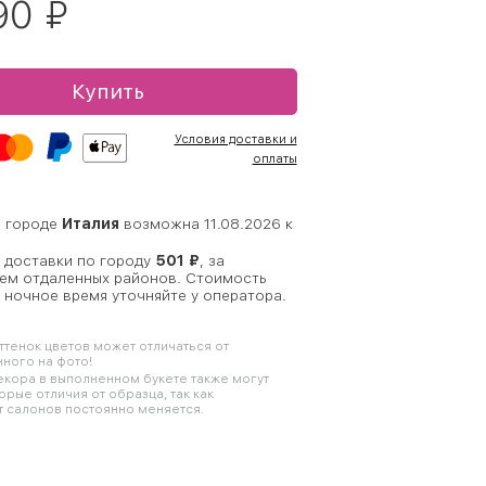
90
₽
Купить
Условия доставки и
оплаты
в городе
Италия
возможна 11.08.2026 к
 доставки по городу
501 ₽
, за
ем отдаленных районов. Стоимость
 ночное время уточняйте у оператора.
оттенок цветов может отличаться от
ного на фото!
кора в выполненном букете также могут
орые отличия от образца, так как
 салонов постоянно меняется.