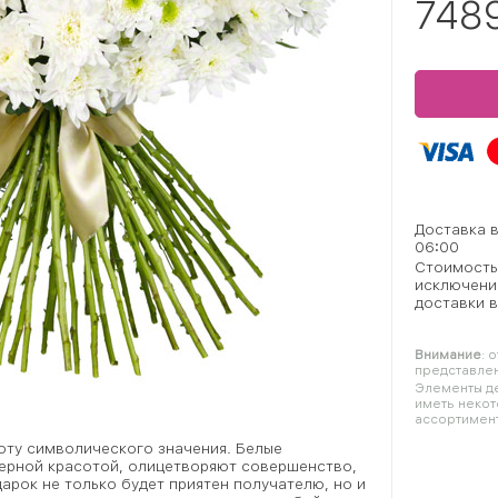
748
Доставка 
06:00
Стоимость
исключени
доставки в
Внимание
: 
представлен
Элементы де
иметь некот
ассортимент
оту символического значения. Белые
верной красотой, олицетворяют совершенство,
арок не только будет приятен получателю, но и