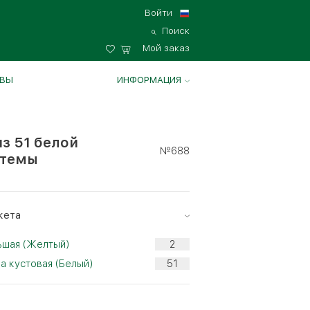
Войти
Поиск
Мой заказ
ВЫ
ИНФОРМАЦИЯ
из 51 белой
№688
нтемы
кета
ьшая (Желтый)
а кустовая (Белый)