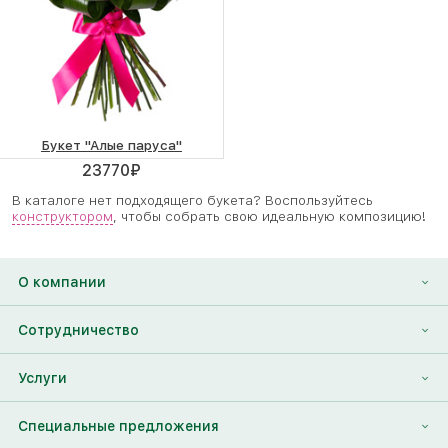
Букет "Алые паруса"
23770
₽
В каталоге нет подходящего букета? Воспользуйтесь
конструктором
, чтобы собрать свою идеальную композицию!
О компании
О нас
Сотрудничество
Отзывы
Франшиза
Услуги
Контакты
Корпоративным клиентам
Найти друга
Специальные предложения
Наши лица