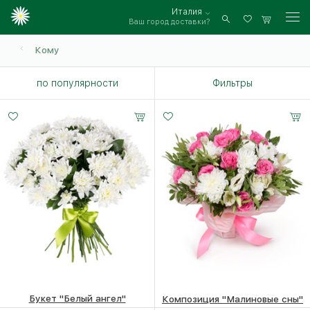
Италия
Ваш город доставки?
Войти
Кому
по популярности
Фильтры
Малый
Средний
Большой
20 -
30 -
50 -
35 см
35 см
35 см
Букет "Белый ангел"
Композиция "Малиновые сны"