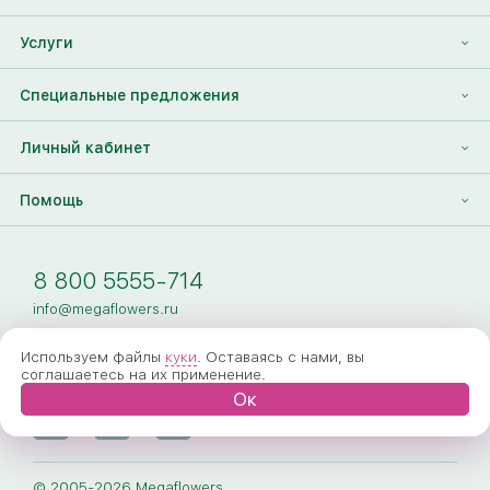
Отзывы
Франшиза
Услуги
Контакты
Корпоративным клиентам
Найти друга
Специальные предложения
Наши лица
Партнеры Megaflowers
Анонимная доставка цветов
Накопительные скидки
Личный кабинет
Видеогалерея
Пресс-центр
Доставка цветов за границу
Дополнения к букету
Вход
Помощь
Новости
Фото получателя
Регистрация
Полезные статьи
Доставка
8 800 5555-714
Оплата
info@megaflowers.ru
Гарантии
Используем файлы
куки
. Оставаясь с нами, вы
соглашаетесь на их применение.
Как заказать
Ок
Вопрос-ответ
Обработка персональных данных
© 2005-2026 Megaflowers