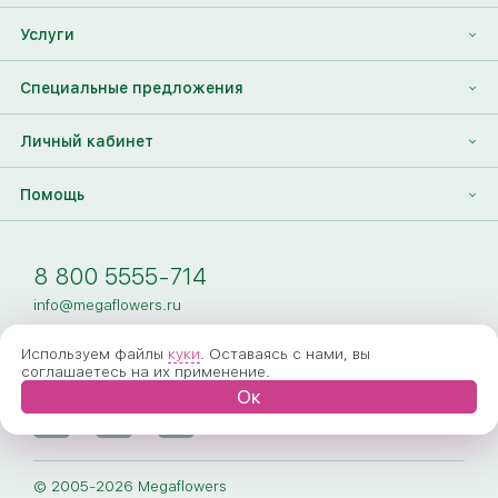
Отзывы
Франшиза
Услуги
Контакты
Корпоративным клиентам
Найти друга
Специальные предложения
Наши лица
Партнеры Megaflowers
Анонимная доставка цветов
Накопительные скидки
Личный кабинет
Видеогалерея
Пресс-центр
Доставка цветов за границу
Дополнения к букету
Вход
Помощь
Новости
Фото получателя
Регистрация
Полезные статьи
Доставка
8 800 5555-714
Оплата
info@megaflowers.ru
Гарантии
Используем файлы
куки
. Оставаясь с нами, вы
соглашаетесь на их применение.
Как заказать
Ок
Вопрос-ответ
Обработка персональных данных
© 2005-2026 Megaflowers