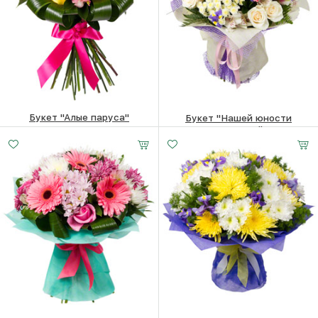
Букет "Алые паруса"
Букет "Нашей юности
надежды"
23770
₽
64900
₽