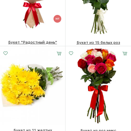
Букет "Радостный день"
Букет из 15 белых роз
23220
₽
24270
₽
Букет из 11 желтых
Букет из роз микс