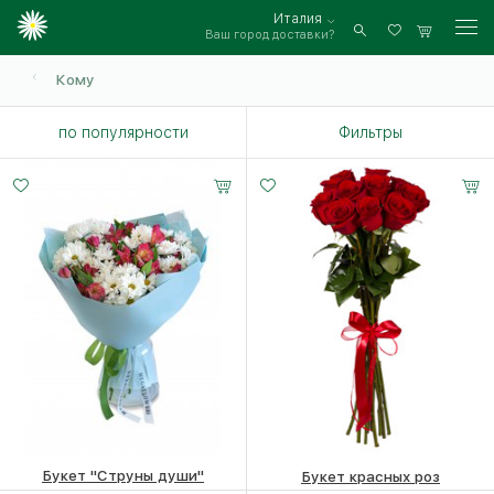
Италия
Ваш город доставки?
Войти
Кому
по популярности
Фильтры
7 роз
11 роз
25 роз
15 -
20 -
35 -
60 см
60 см
60 см
Букет "Струны души"
Букет красных роз