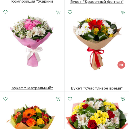
Композиция "Жаркий
Букет "Красочный фонтан"
полдень"
23940
₽
12560
₽
Букет "Театральный"
Букет "Счастливое время"
15390
₽
13170
₽