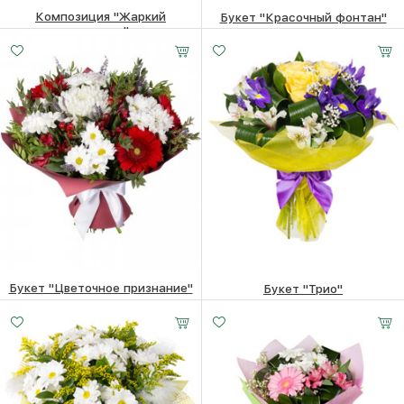
Композиция "Жаркий
Букет "Красочный фонтан"
полдень"
Малый
Средний
Большой
23940
₽
20 -
30 -
45 -
12560
₽
35 см
35 см
35 см
Букет "Цветочное признание"
Букет "Трио"
28710
₽
21050
₽