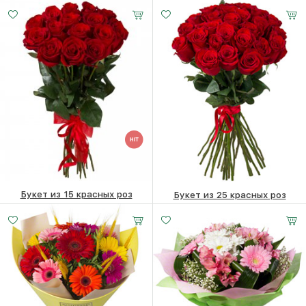
21780
₽
19170
₽
Букет из 15 красных роз
Букет из 25 красных роз
Малый
Средний
Большой
24270
₽
38150
₽
20 -
25 -
35 -
35 см
35 см
35 см