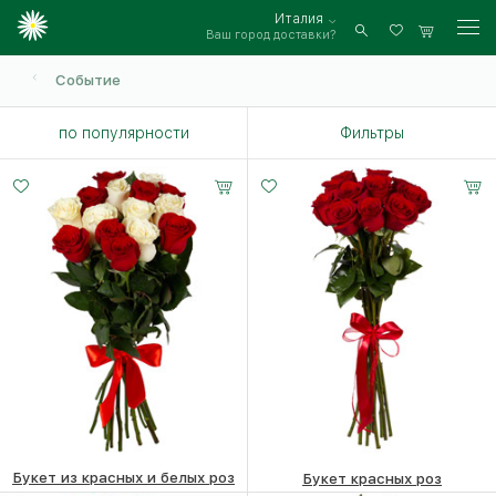
Италия
Ваш город доставки?
Войти
Событие
по популярности
Фильтры
7 роз
11 роз
25 роз
15 -
20 -
35 -
60 см
60 см
60 см
Букет из красных и белых роз
Букет красных роз