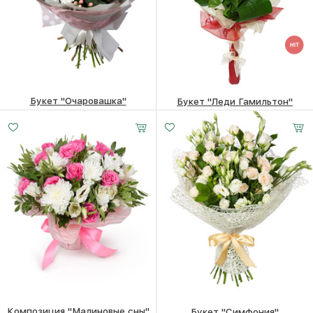
Букет "Очаровашка"
Букет "Леди Гамильтон"
30820
₽
15230
₽
Композиция "Малиновые сны"
Букет "Симфония"