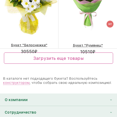
Букет "Белоснежка"
Букет "Румянец"
30550
₽
10510
₽
Загрузить еще товары
В каталоге нет подходящего букета? Воспользуйтесь
конструктором
, чтобы собрать свою идеальную композицию!
О компании
О нас
Сотрудничество