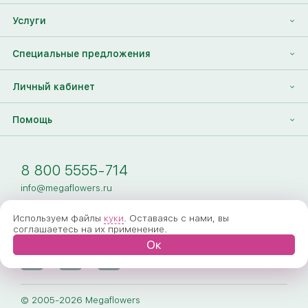
Отзывы
Франшиза
Услуги
Контакты
Корпоративным клиентам
Найти друга
Специальные предложения
Наши лица
Партнеры Megaflowers
Анонимная доставка цветов
Накопительные скидки
Личный кабинет
Видеогалерея
Пресс-центр
Доставка цветов за границу
Дополнения к букету
Вход
Помощь
Новости
Фото получателя
Регистрация
Полезные статьи
Доставка
8 800 5555-714
Оплата
info@megaflowers.ru
Гарантии
Используем файлы
куки
. Оставаясь с нами, вы
соглашаетесь на их применение.
Как заказать
Ок
Вопрос-ответ
Обработка персональных данных
© 2005-2026 Megaflowers