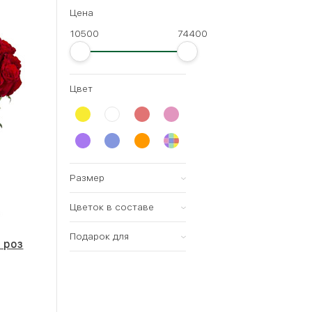
Цена
10500
74400
Цвет
Размер
Цветок в составе
Всех размеров
Малый (15-20см)
Подарок для
Роза
 роз
Средний (25-35см)
Тюльпан
женщины
Большой (35-60см)
Хризантема
мужчины
Мегабукет (60-80см)
Ирис
ребенка