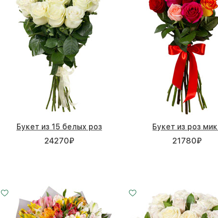
Букет из 15 белых роз
Букет из роз ми
24270
₽
21780
₽
11 шт.
15 шт.
21 шт.
25 - 60 см
30 - 60 см
35 - 60 см