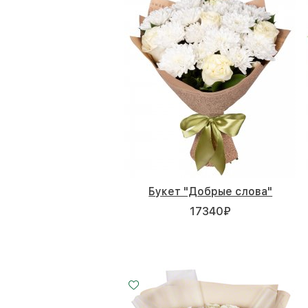
Букет "Добрые слова"
17340
₽