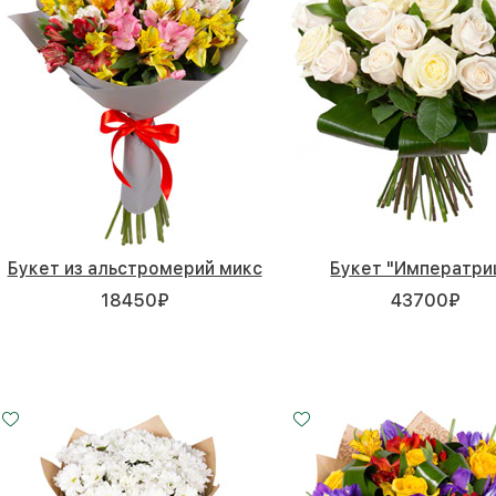
Букет из альстромерий микс
Букет "Императри
18450
₽
43700
₽
Малый
Средний
25 - 35 см
30 - 35 см