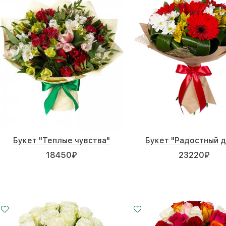
Букет "Теплые чувства"
Букет "Радостный д
18450
₽
23220
₽