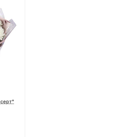
Орхидея
Лилия
Гербера
Гвоздика
Альстромерия
Эустома
Гортензия
Фрезия
Экзотика
есерт"