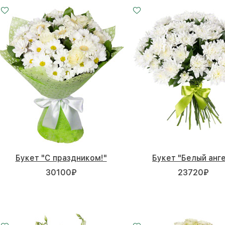
Малый
Средний
20 - 35 см
30 - 35 см
Букет "С праздником!"
Букет "Белый анг
30100
₽
23720
₽
7 роз
11 роз
15 - 60 см
20 - 60 см