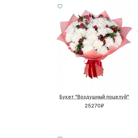
Букет "Воздушный поцелуй"
25270
₽