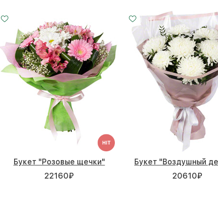
Малый
Средний
Большой
20 - 35 см
25 - 35 см
35 - 35 см
Букет "Розовые щечки"
Букет "Воздушный д
22160
₽
20610
₽