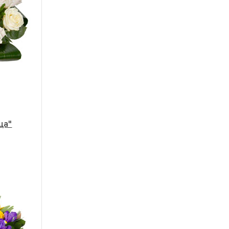
ца"
Большой
40 - 35 см