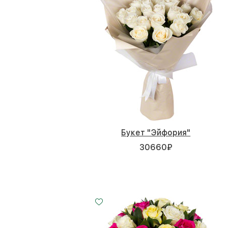
Букет "Эйфория"
30660
₽
Малый
Средний
Большой
20 - 40 см
30 - 40 см
40 - 40 см