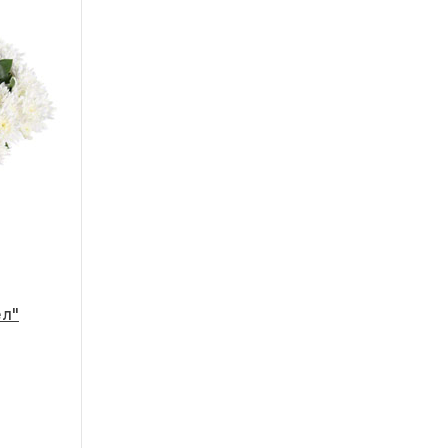
Большой
50 - 35 см
ел"
25 роз
35 - 60 см