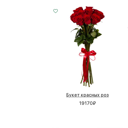
7 роз
11 роз
25 роз
15 - 60 см
20 - 60 см
35 - 60 см
Букет красных роз
19170
₽