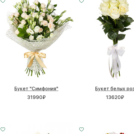
Букет "Симфония"
Букет белых ро
31990
₽
13620
₽
Малый
Средний
15 - 30 см
25 - 35 см