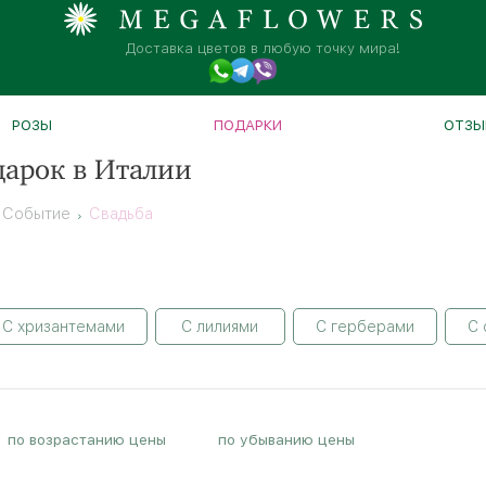
Доставка цветов в любую точку мира!
РОЗЫ
ПОДАРКИ
ОТЗЫ
дарок в Италии
Событие
Свадьба
С хризантемами
С лилиями
С герберами
С 
по возрастанию цены
по убыванию цены