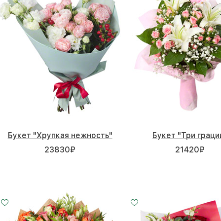
Букет "Хрупкая нежность"
Букет "Три граци
23830
₽
21420
₽