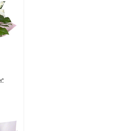
Гербера
Гвоздика
Альстромерия
Эустома
Гортензия
Фрезия
Экзотика
и"