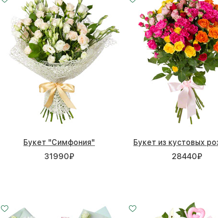
Букет "Симфония"
Букет из кустовых ро
31990
₽
28440
₽