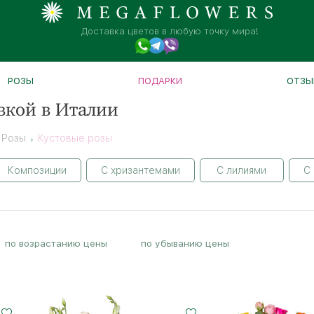
Доставка цветов в любую точку мира!
РОЗЫ
ПОДАРКИ
ОТЗЫ
вкой в Италии
Розы
Кустовые розы
Композиции
С хризантемами
С лилиями
С
по возрастанию цены
по убыванию цены