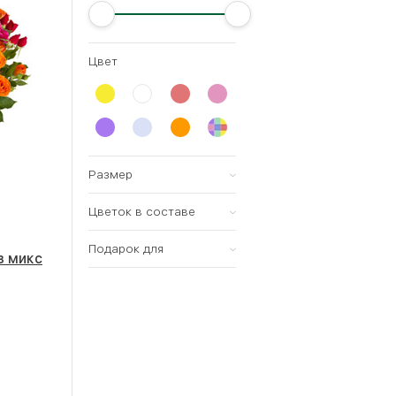
Цвет
Размер
Цветок в составе
Всех размеров
Малый (15-20см)
Подарок для
Роза
з микс
Средний (25-35см)
Тюльпан
женщины
Большой (35-60см)
Хризантема
мужчины
Мегабукет (60-80см)
Ирис
ребенка
Орхидея
Лилия