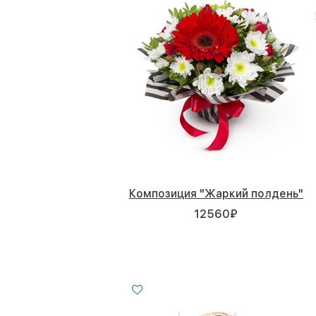
Композиция "Жаркий полдень"
12560
₽