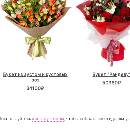
Букет из эустом и кустовых
Букет "Рандеву
роз
50360
₽
34100
₽
 Воспользуйтесь
конструктором
, чтобы собрать свою идеальну