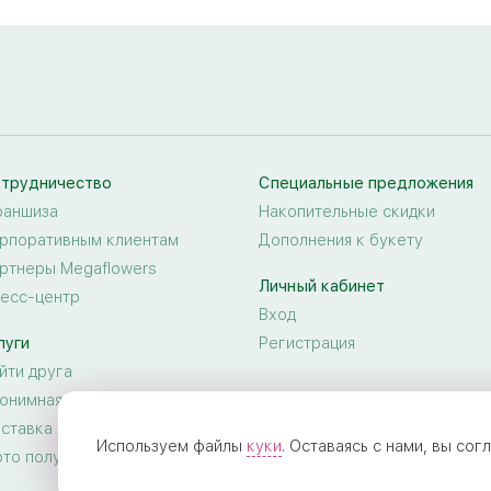
трудничество
Специальные предложения
аншиза
Накопительные скидки
рпоративным клиентам
Дополнения к букету
ртнеры Megaflowers
Личный кабинет
есс-центр
Вход
луги
Регистрация
йти друга
онимная доставка цветов
ставка цветов за границу
Используем файлы
куки
. Оставаясь с нами, вы со
то получателя