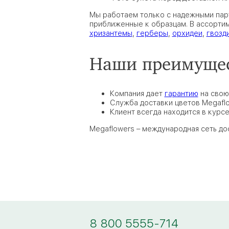
Мы работаем только с надежными парт
приближенные к образцам. В ассортим
хризантемы
,
герберы
,
орхидеи
,
гвозд
Наши преимуще
Компания дает
гарантию
на свою
Служба доставки цветов Megafl
Клиент всегда находится в курс
Megaflowers – международная сеть до
8 800 5555-714