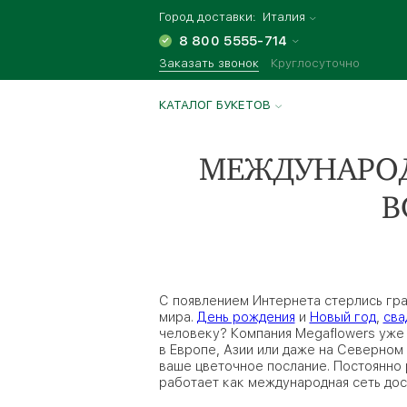
Город доставки:
Италия
8 800 5555-714
Заказать звонок
Круглосуточно
КАТАЛОГ БУКЕТОВ
МЕЖДУНАРОД
В
С появлением Интернета стерлись гра
мира.
День рождения
и
Новый год
,
сва
человеку? Компания Megaflowers уже б
в Европе, Азии или даже на Северном
ваше цветочное послание. Постоянно 
работает как международная сеть дос