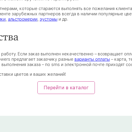
нерами, которые стараются выполнять все пожелания клиента
енте зарубежных партнеров всегда в наличии популярные цве
ики
,
альстромерии
,
эустомы
и др.
ства
 работу. Если заказ выполнен некачественно – возвращает опл
owers предлагает заказчику разные
варианты оплаты
– карта, т
е выполнения заказа – по sms и электронной почте приходят со
ставки цветов и ваших желаний!
Перейти в каталог