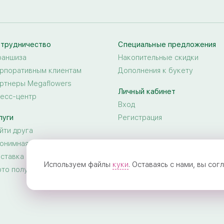
трудничество
Специальные предложения
аншиза
Накопительные скидки
рпоративным клиентам
Дополнения к букету
ртнеры Megaflowers
Личный кабинет
есс-центр
Вход
луги
Регистрация
йти друга
онимная доставка цветов
ставка цветов за границу
Используем файлы
куки
. Оставаясь с нами, вы со
то получателя