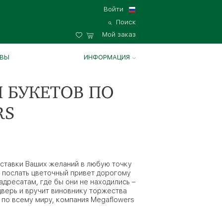
Войти
Поиск
Мой заказ
ВЫ
ИНФОРМАЦИЯ
 БУКЕТОВ ПО
RS
оставки Ваших желаний в любую точку
ы послать цветочный привет дорогому
дресатам, где бы они не находились –
дверь и вручит виновнику торжества
 по всему миру, компания Megaflowers