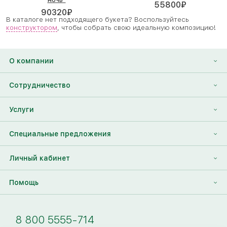
55800
₽
90320
₽
В каталоге нет подходящего букета? Воспользуйтесь
конструктором
, чтобы собрать свою идеальную композицию!
О компании
О нас
Сотрудничество
Отзывы
Франшиза
Услуги
Контакты
Корпоративным клиентам
Найти друга
Специальные предложения
Наши лица
Партнеры Megaflowers
Анонимная доставка цветов
Накопительные скидки
Личный кабинет
Видеогалерея
Пресс-центр
Доставка цветов за границу
Дополнения к букету
Вход
Помощь
Новости
Фото получателя
Регистрация
Полезные статьи
Доставка
8 800 5555-714
Оплата