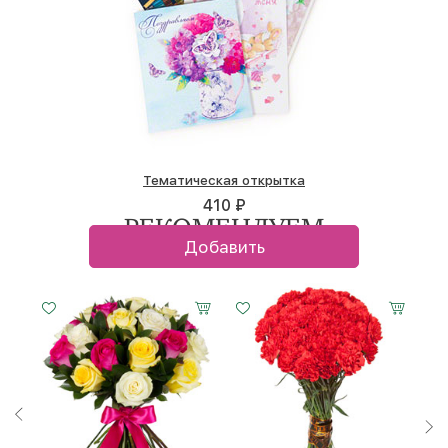
Тематическая открытка
410 ₽
РЕКОМЕНДУЕМ
Добавить
Малый
Средний
Большой
20 см -
30 см -
40 см -
40 см
40 см
40 см