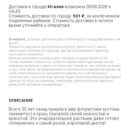
Доставка в городе
Италия
возможна 09.08.2026 к
04:45
Стоимость доставки по городу
501 ₽
, за исключением
отдаленных районов. Стоимость доставки в ночное
время уточняйте у оператора.
Внимание
: оттенок цветов может отличаться от представленного на
фото!
Элементы декора в выполненном букете также могут иметь
некоторые отличия от образца, так как ассортимент салонов
постоянно меняется.
Замена сезонного цветка и доп. товаров осуществляется по
согласованию с клиентом, если по каким-либо причинам мы не
сможем связаться с вами (не отвечает телефон, нет ответа на e-mail
и т.д.), то в целях своевременности выполнения заказа мы берем на
себя ответственность произвести замену по собственному
усмотрению, при этом вид цветов будет иметь преимущество над их
цветом (то есть мы заменим, например, белые розы на красные
розы, а не на белые хризантемы).
ОПИСАНИЕ
Всего 30 лет назад пришла в мир флористики эустома
(лизиантус) и сразу покорила своей нежностью и
красотой. Это очаровательное растение даже готово
соперничать с самой розой, королевой цветов!