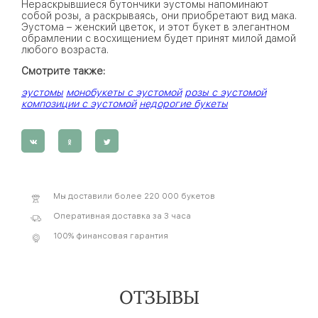
Нераскрывшиеся бутончики эустомы напоминают
собой розы, а раскрываясь, они приобретают вид мака.
Эустома – женский цветок, и этот букет в элегантном
обрамлении с восхищением будет принят милой дамой
любого возраста.
Смотрите также:
эустомы
монобукеты с эустомой
розы с эустомой
композиции с эустомой
недорогие букеты
Мы доставили более 220 000 букетов
Оперативная доставка за 3 часа
100% финансовая гарантия
ОТЗЫВЫ