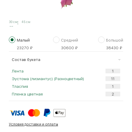
30 см
45 см
Малый
Средний
Большой
23270
₽
30600
₽
38430
₽
Cостав букета
Лента
Эустома (лизиантус) (Разноцветный)
Тласпия
Пленка цветная
Условия доставки и оплаты