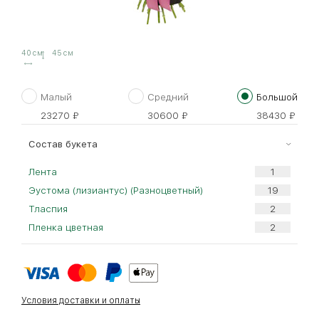
40 см
45 см
Малый
Средний
Большой
23270
₽
30600
₽
38430
₽
Cостав букета
Лента
Эустома (лизиантус) (Разноцветный)
Тласпия
Пленка цветная
Условия доставки и оплаты