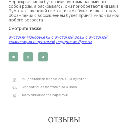
Нераскрывшиеся бутончики эустомы напоминают
собой розы, а раскрываясь, они приобретают вид мака.
Эустома – женский цветок, и этот букет в элегантном
обрамлении с восхищением будет принят милой дамой
любого возраста.
Смотрите также:
эустомы
монобукеты с эустомой
розы с эустомой
композиции с эустомой
недорогие букеты
Мы доставили более 220 000 букетов
Оперативная доставка за 3 часа
100% финансовая гарантия
ОТЗЫВЫ