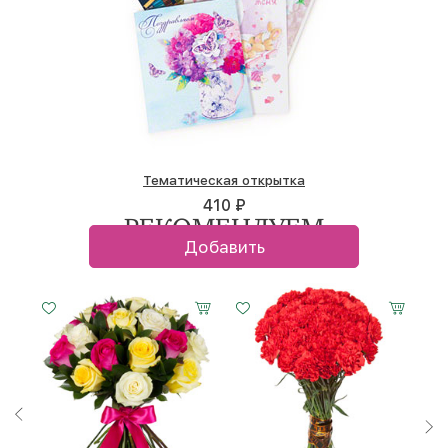
Тематическая открытка
410 ₽
РЕКОМЕНДУЕМ
Добавить
Малый
Средний
Большой
20 см -
30 см -
40 см -
40 см
40 см
40 см