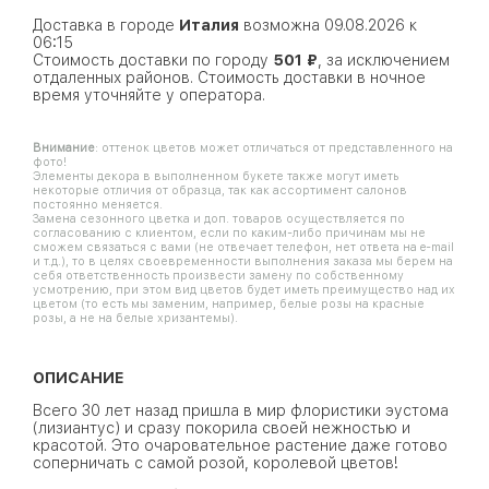
Доставка в городе
Италия
возможна 09.08.2026 к
06:15
Стоимость доставки по городу
501 ₽
, за исключением
отдаленных районов. Стоимость доставки в ночное
время уточняйте у оператора.
Внимание
: оттенок цветов может отличаться от представленного на
фото!
Элементы декора в выполненном букете также могут иметь
некоторые отличия от образца, так как ассортимент салонов
постоянно меняется.
Замена сезонного цветка и доп. товаров осуществляется по
согласованию с клиентом, если по каким-либо причинам мы не
сможем связаться с вами (не отвечает телефон, нет ответа на e-mail
и т.д.), то в целях своевременности выполнения заказа мы берем на
себя ответственность произвести замену по собственному
усмотрению, при этом вид цветов будет иметь преимущество над их
цветом (то есть мы заменим, например, белые розы на красные
розы, а не на белые хризантемы).
ОПИСАНИЕ
Всего 30 лет назад пришла в мир флористики эустома
(лизиантус) и сразу покорила своей нежностью и
красотой. Это очаровательное растение даже готово
соперничать с самой розой, королевой цветов!