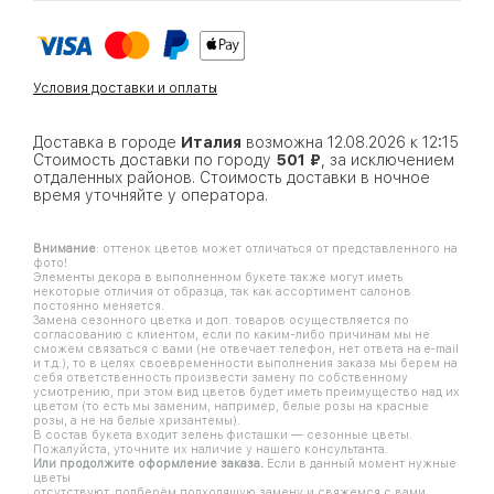
Условия доставки и оплаты
Доставка в городе
Италия
возможна 12.08.2026 к 12:15
Стоимость доставки по городу
501 ₽
, за исключением
отдаленных районов. Стоимость доставки в ночное
время уточняйте у оператора.
Внимание
: оттенок цветов может отличаться от представленного на
фото!
Элементы декора в выполненном букете также могут иметь
некоторые отличия от образца, так как ассортимент салонов
постоянно меняется.
Замена сезонного цветка и доп. товаров осуществляется по
согласованию с клиентом, если по каким-либо причинам мы не
сможем связаться с вами (не отвечает телефон, нет ответа на e-mail
и т.д.), то в целях своевременности выполнения заказа мы берем на
себя ответственность произвести замену по собственному
усмотрению, при этом вид цветов будет иметь преимущество над их
цветом (то есть мы заменим, например, белые розы на красные
розы, а не на белые хризантемы).
В состав букета входит зелень фисташки — сезонные цветы.
Пожалуйста, уточните их наличие у нашего консультанта.
Или продолжите оформление заказа.
Если в данный момент нужные
цветы
отсутствуют, подберём подходящую замену и свяжемся с вами.