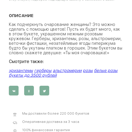
ОПИСАНИЕ
Как подчеркнуть очарование женщины? Это можно
сделать с помощью цветов! Пусть их будет много, как
в этом букете, украшенном нежным розовым
кружевом. Герберы, хризантемы, розы, альстромерии,
веточки фисташки, незатейливые ягоды гиперикума
будто бы укутаны платком в горошек. Этим букетом вы
словно скажете девушке: «Ты моя очаровашка!»
Смотрите также:
хризантемы
герберы
альстромерии
розы
белые розы
букеты до 3500 рублей
Мы доставили более 220 000 букетов
Оперативная доставка за 3 часа
100% финансовая гарантия