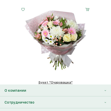
Букет "Очаровашка"
30820 ₽
О компании
О нас
Сотрудничество
Отзывы