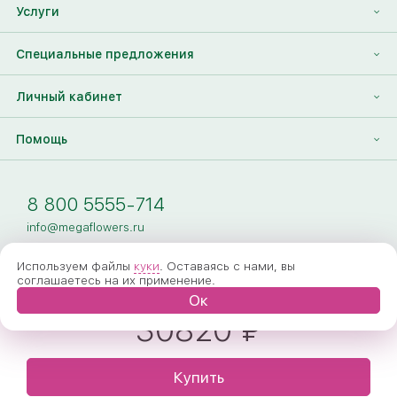
Франшиза
Услуги
Контакты
Корпоративным клиентам
Найти друга
Специальные предложения
Наши лица
Партнеры Megaflowers
Анонимная доставка цветов
Накопительные скидки
Личный кабинет
Видеогалерея
Пресс-центр
Доставка цветов за границу
Дополнения к букету
Вход
Помощь
Новости
Фото получателя
Регистрация
Полезные статьи
Доставка
8 800 5555-714
Оплата
info@megaflowers.ru
Гарантии
Используем файлы
куки
. Оставаясь с нами, вы
соглашаетесь на их применение.
Как заказать
Ок
30820 ₽
Вопрос-ответ
Обработка персональных данных
© 2005-2026 Megaflowers
Купить
Договор-оферта