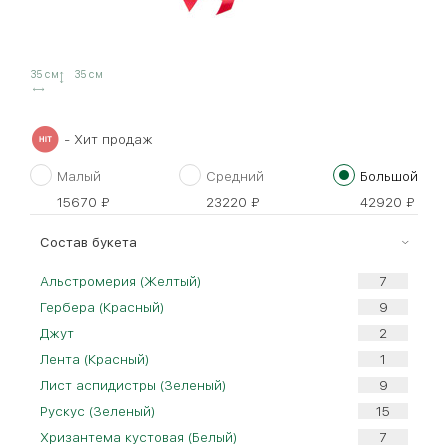
35 см
35 см
- Хит продаж
Малый
Средний
Большой
15670
₽
23220
₽
42920
₽
Cостав букета
Альстромерия (Желтый)
Гербера (Красный)
Джут
Лента (Красный)
Лист аспидистры (Зеленый)
Рускус (Зеленый)
Хризантема кустовая (Белый)