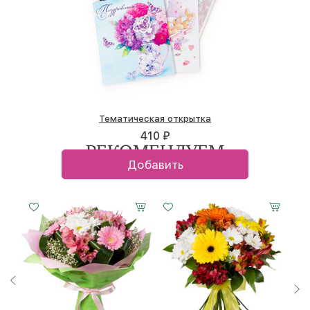
Тематическая открытка
410 ₽
РЕКОМЕНДУЕМ
Добавить
Малый
Средний
Большой
Малый
Средний
Большой
20 см -
25 см -
35 см -
20 см -
30 см -
45 см -
35 см
35 см
35 см
30 см
30 см
30 см