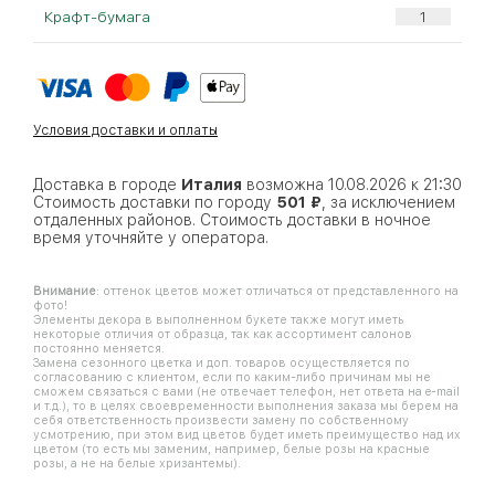
Крафт-бумага
Условия доставки и оплаты
Доставка в городе
Италия
возможна 10.08.2026 к 21:30
Стоимость доставки по городу
501 ₽
, за исключением
отдаленных районов. Стоимость доставки в ночное
время уточняйте у оператора.
Внимание
: оттенок цветов может отличаться от представленного на
фото!
Элементы декора в выполненном букете также могут иметь
некоторые отличия от образца, так как ассортимент салонов
постоянно меняется.
Замена сезонного цветка и доп. товаров осуществляется по
согласованию с клиентом, если по каким-либо причинам мы не
сможем связаться с вами (не отвечает телефон, нет ответа на e-mail
и т.д.), то в целях своевременности выполнения заказа мы берем на
себя ответственность произвести замену по собственному
усмотрению, при этом вид цветов будет иметь преимущество над их
цветом (то есть мы заменим, например, белые розы на красные
розы, а не на белые хризантемы).