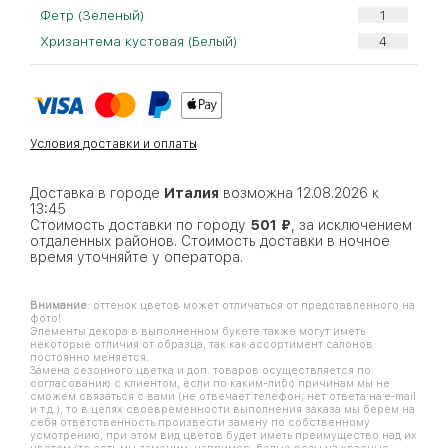
Фетр (Зеленый)
Хризантема кустовая (Белый)
Условия доставки и оплаты
Доставка в городе
Италия
возможна 12.08.2026 к
13:45
Стоимость доставки по городу
501 ₽
, за исключением
отдаленных районов. Стоимость доставки в ночное
время уточняйте у оператора.
Внимание
: оттенок цветов может отличаться от представленного на
фото!
Элементы декора в выполненном букете также могут иметь
некоторые отличия от образца, так как ассортимент салонов
постоянно меняется.
Замена сезонного цветка и доп. товаров осуществляется по
согласованию с клиентом, если по каким-либо причинам мы не
сможем связаться с вами (не отвечает телефон, нет ответа на e-mail
и т.д.), то в целях своевременности выполнения заказа мы берем на
себя ответственность произвести замену по собственному
усмотрению, при этом вид цветов будет иметь преимущество над их