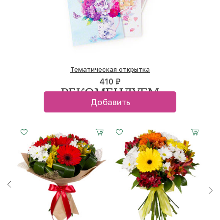
Тематическая открытка
410 ₽
РЕКОМЕНДУЕМ
Добавить
Малый
Средний
Большой
Малый
Средний
Большой
15 см -
25 см -
35 см -
20 см -
30 см -
45 см -
30 см
35 см
35 см
30 см
30 см
30 см