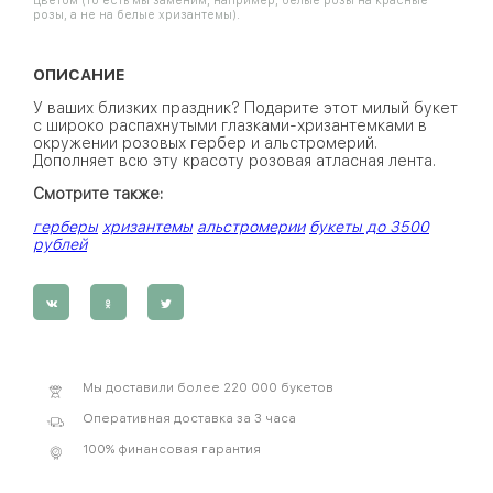
цветом (то есть мы заменим, например, белые розы на красные
розы, а не на белые хризантемы).
ОПИСАНИЕ
У ваших близких праздник? Подарите этот милый букет
с широко распахнутыми глазками-хризантемками в
окружении розовых гербер и альстромерий.
Дополняет всю эту красоту розовая атласная лента.
Смотрите также:
герберы
хризантемы
альстромерии
букеты до 3500
рублей
Мы доставили более 220 000 букетов
Оперативная доставка за 3 часа
100% финансовая гарантия