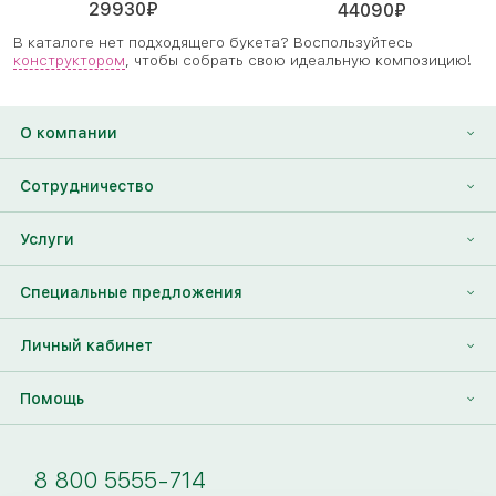
29930
₽
44090
₽
В каталоге нет подходящего букета? Воспользуйтесь
конструктором
, чтобы собрать свою идеальную композицию!
О компании
О нас
Сотрудничество
Отзывы
Франшиза
Услуги
Контакты
Корпоративным клиентам
Найти друга
Специальные предложения
Наши лица
Партнеры Megaflowers
Анонимная доставка цветов
Накопительные скидки
Личный кабинет
Видеогалерея
Пресс-центр
Доставка цветов за границу
Дополнения к букету
Вход
Помощь
Новости
Фото получателя
Регистрация
Полезные статьи
Доставка
8 800 5555-714
Оплата